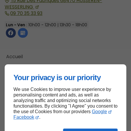
15 Rue Des Fabriques
68470
HUSSEREN-
WESSERLING
09 70 35 33 93
Lun - Ven
: 10h00 - 12h00 | 13h30 - 18h00
Accueil
Contactez-nous
Mentions légales
Your privacy is our priority
Plan du site
We use Cookies to improve user experience by
personalising content and ads, as well as
analyzing traffic and optimizing social networks
functionalities. By clicking "I Agree" you consent to
Haut de page
the use of Cookies from our providers
Google
Facebook
.